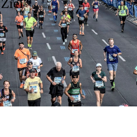
 Ziel"
Konfuzius